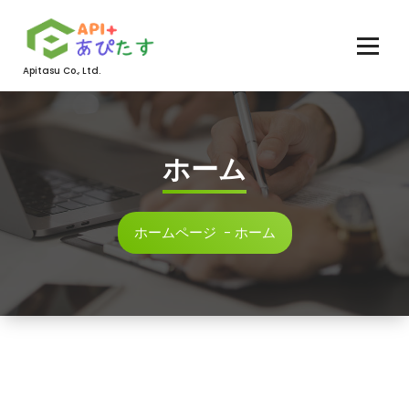
コ
ン
テ
ン
Apitasu Co., Ltd.
ツ
へ
ス
キ
ホーム
ッ
プ
ホームページ
-
ホーム