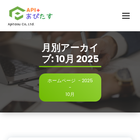
コ
ン
テ
ン
Apitasu Co., Ltd.
ツ
へ
ス
月別アーカイ
キ
ブ: 10月 2025
ッ
プ
ホームページ
-
2025
-
10月